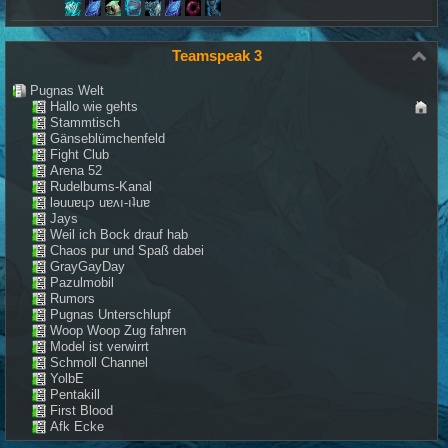
Teamspeak 3
Pugnas Welt
Hallo wie gehts
Stammtisch
Gänseblümchenfeld
Fight Club
Arena 52
Rudelbums-Kanal
lǝuuɐɥɔ uɐʌı-ıʇuɐ
Jays
Weil ich Bock drauf hab
Chaos pur und Spaß dabei
GrayGayDay
Pazulmobil
Rumors
Pugnas Unterschlupf
Woop Woop Zug fahren
Model ist verwirrt
Schmoll Channel
YolbE
Pentakill
First Blood
Afk Ecke