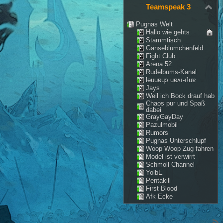
Teamspeak 3
Pugnas Welt
Hallo wie gehts
Stammtisch
Gänseblümchenfeld
Fight Club
Arena 52
Rudelbums-Kanal
lǝuuɐɥɔ uɐʌı-ıʇuɐ
Jays
Weil ich Bock drauf hab
Chaos pur und Spaß
dabei
GrayGayDay
Pazulmobil
Rumors
Pugnas Unterschlupf
Woop Woop Zug fahren
Model ist verwirrt
Schmoll Channel
YolbE
Pentakill
First Blood
Afk Ecke