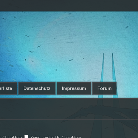
rliste
Datenschutz
Impressum
Forum
e Charaktere
Zeige versteckte Charaktere