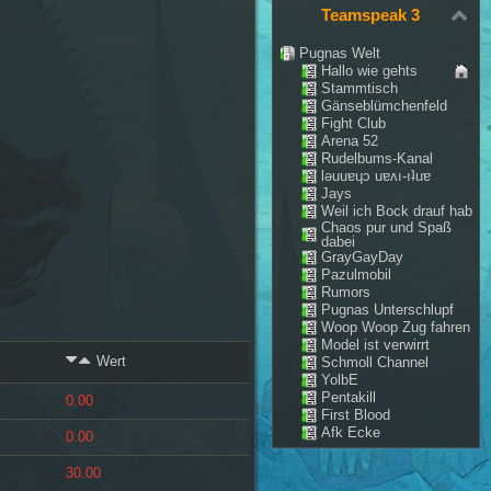
Teamspeak 3
Pugnas Welt
Hallo wie gehts
Stammtisch
Gänseblümchenfeld
Fight Club
Arena 52
Rudelbums-Kanal
lǝuuɐɥɔ uɐʌı-ıʇuɐ
Jays
Weil ich Bock drauf hab
Chaos pur und Spaß
dabei
GrayGayDay
Pazulmobil
Rumors
Pugnas Unterschlupf
Woop Woop Zug fahren
Model ist verwirrt
Wert
Schmoll Channel
YolbE
Pentakill
0.00
First Blood
Afk Ecke
0.00
30.00