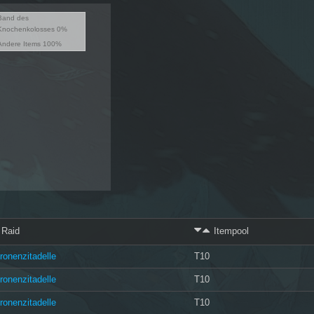
Band des
Knochenkolosses 0%
Andere Items 100%
Raid
Itempool
ronenzitadelle
T10
ronenzitadelle
T10
ronenzitadelle
T10