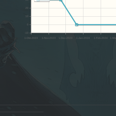
20
10
0
-10
1-Okt-2023
1-Nov-2023
1-Dez-2023
1-Jan-2024
1-Feb-2024
1-Mä