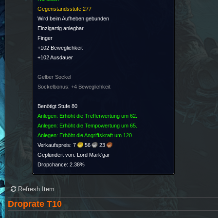
Gegenstandsstufe
277
Wird beim Aufheben gebunden
Einzigartig anlegbar
Finger
+102 Beweglichkeit
+102 Ausdauer
Gelber Sockel
Sockelbonus: +4 Beweglichkeit
Benötigt Stufe
80
Anlegen: Erhöht die Trefferwertung um
62.
Anlegen: Erhöht die Tempowertung um
65.
Anlegen: Erhöht die Angriffskraft um
120.
Verkaufspreis:
7
56
23
Geplündert von: Lord Mark'gar
Dropchance: 2.38%
Refresh Item
Droprate T10