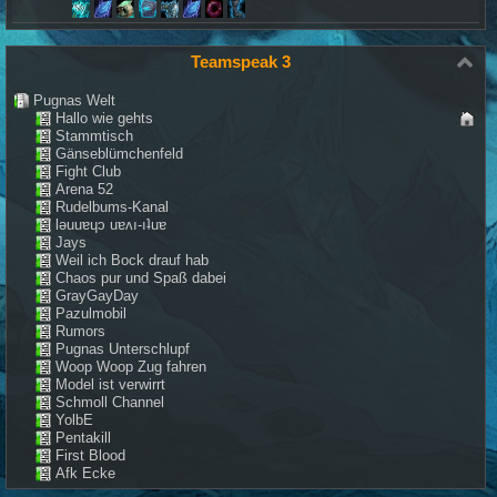
Teamspeak 3
Pugnas Welt
Hallo wie gehts
Stammtisch
Gänseblümchenfeld
Fight Club
Arena 52
Rudelbums-Kanal
lǝuuɐɥɔ uɐʌı-ıʇuɐ
Jays
Weil ich Bock drauf hab
Chaos pur und Spaß dabei
GrayGayDay
Pazulmobil
Rumors
Pugnas Unterschlupf
Woop Woop Zug fahren
Model ist verwirrt
Schmoll Channel
YolbE
Pentakill
First Blood
Afk Ecke